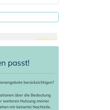
Friendly
Captcha ⇗
en passt!
lenangebote berücksichtigen?
ationen über die Bedeutung
der weiteren Nutzung meiner
hen mir keinerlei Nachteile.