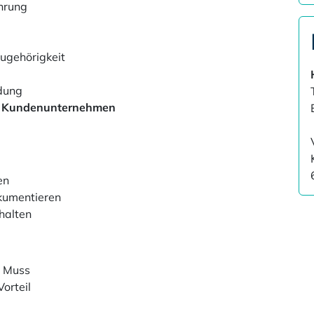
ahrung
zugehörigkeit
idung
e Kundenunternehmen
en
kumentieren
halten
n Muss
orteil