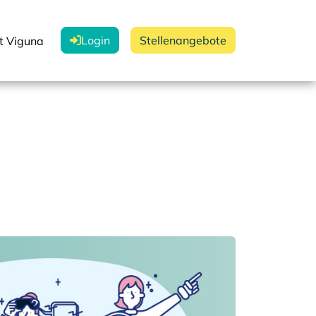
Login
Stellenangebote
t Viguna